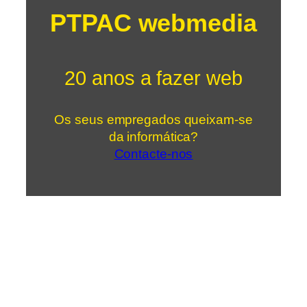
PTPAC webmedia
20 anos a fazer web
Os seus empregados queixam-se
da informática?
Contacte-nos