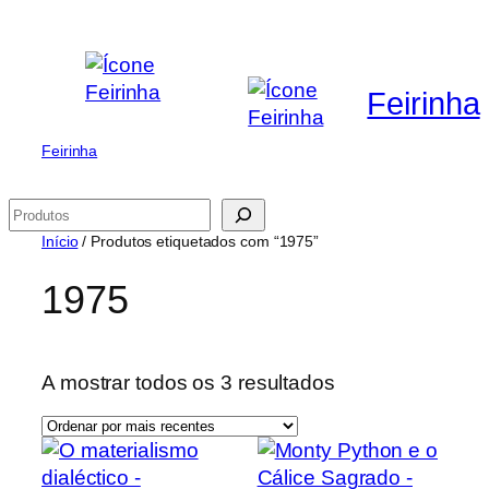
Saltar
para
o
Feirinha
conteúdo
Feirinha
Pesquisar
Início
/ Produtos etiquetados com “1975”
1975
Ordenado
A mostrar todos os 3 resultados
por
mais
recentes