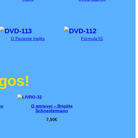
O Paciente Inglês
Fórmula 51
gos!
ão
O retriever – Brigitte
Schneidermann
7,50
€