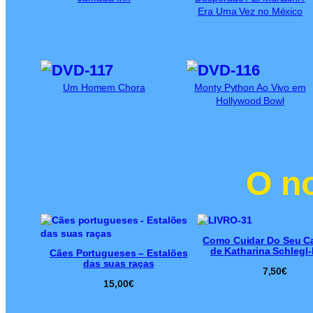
Era Uma Vez no México
Um Homem Chora
Monty Python Ao Vivo em
Hollywood Bowl
O n
Como Cuidar Do Seu C
de Katharina Schlegl-
Cães Portugueses – Estalões
das suas raças
7,50
€
15,00
€