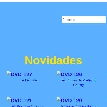
Pesquisar
Novidades
Le Pianiste
As Pontes de Madison
County
FlixBox com Atrapada,
Mulheres à Beira de um