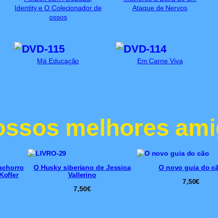
Identity e O Colecionador de
Ataque de Nervos
ossos
Má Educação
Em Carne Viva
ossos melhores ami
achorro
O Husky siberiano de Jessica
O novo guia do c
Kofler
Vallerino
7,50
€
7,50
€