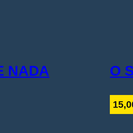
E NADA
O 
15,0