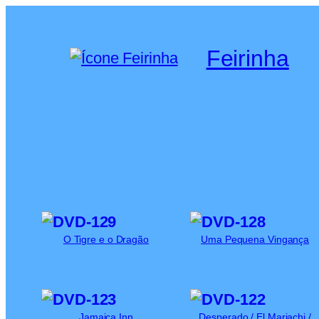
Saltar
para
Feirinha
o
conteúdo
O Tigre e o Dragão
Uma Pequena Vingança
Jamaica Inn
Desperado / El Mariachi /