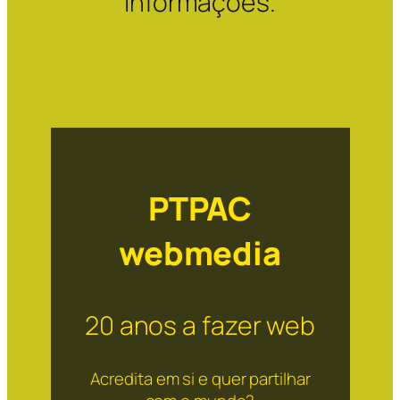
informações.
PTPAC
webmedia
20 anos a fazer web
Acredita em si e quer partilhar