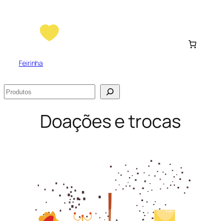
Feirinha
Pesquisar
Doações e trocas
c
I
fin
c