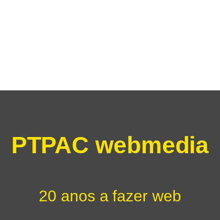
PTPAC webmedia
20 anos a fazer web