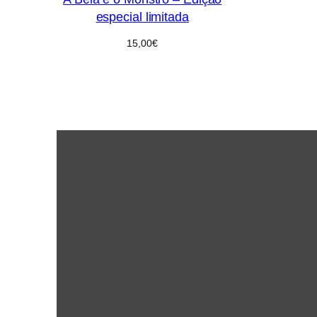
especial limitada
15,00
€