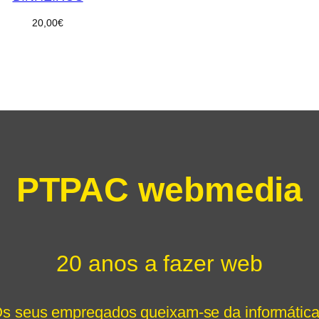
20,00
€
PTPAC webmedia
20 anos a fazer web
s seus empregados queixam-se da informátic