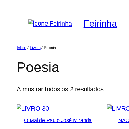
Saltar
para
Feirinha
o
conteúdo
Início
/
Livros
/ Poesia
Poesia
Ordenad
A mostrar todos os 2 resultados
por
mais
recentes
O Mal de Paulo José Miranda
NÃO