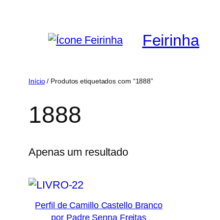
Saltar
para
Feirinha
o
conteúdo
Início
/ Produtos etiquetados com “1888”
1888
Apenas um resultado
Perfil de Camillo Castello Branco
por Padre Senna Freitas