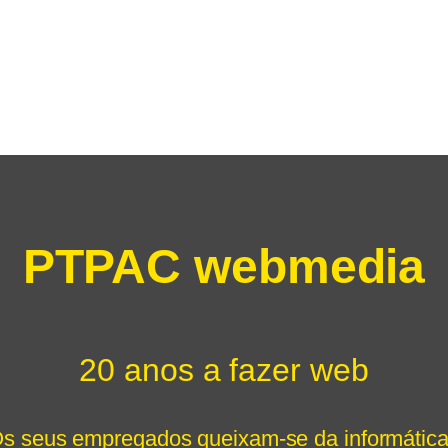
PTPAC webmedia
20 anos a fazer web
s seus empregados queixam-se da informátic