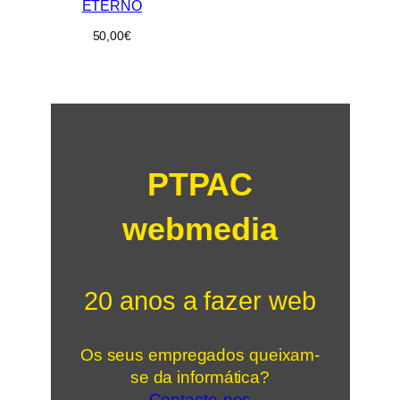
ETERNO
50,00
€
PTPAC
webmedia
20 anos a fazer web
Os seus empregados queixam-
se da informática?
Contacte-nos