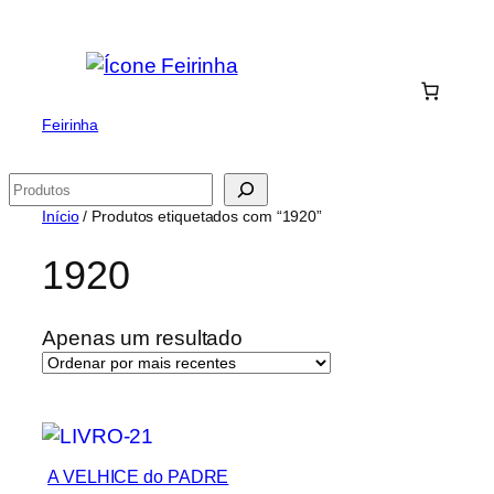
Saltar
para
o
conteúdo
Feirinha
Pesquisar
Início
/ Produtos etiquetados com “1920”
1920
Apenas um resultado
A VELHICE do PADRE