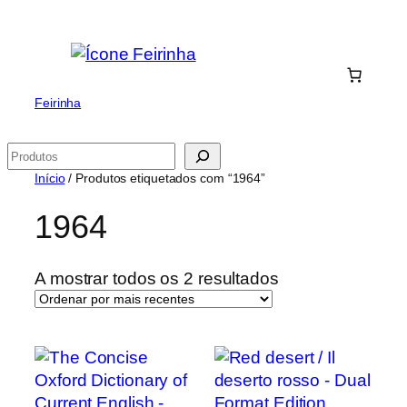
Saltar
para
o
conteúdo
Feirinha
Pesquisar
Início
/ Produtos etiquetados com “1964”
1964
Ordenado
A mostrar todos os 2 resultados
por
mais
recentes