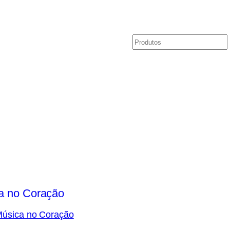
Pesquisar
o
úsica no Coração