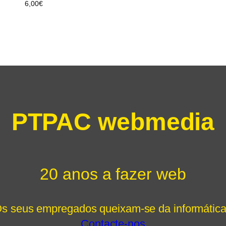
6,00
€
PTPAC webmedia
20 anos a fazer web
s seus empregados queixam-se da informátic
Contacte-nos