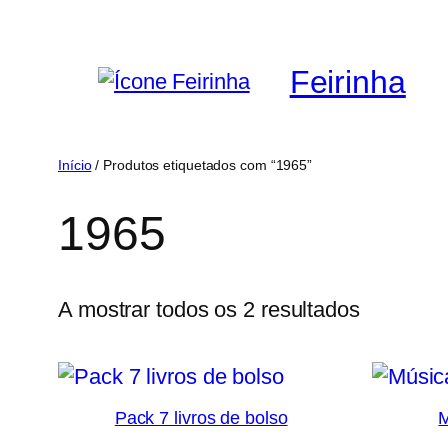
Saltar
para
Feirinha
o
conteúdo
Início
/ Produtos etiquetados com “1965”
1965
Ordenad
A mostrar todos os 2 resultados
por
mais
recentes
Pack 7 livros de bolso
M