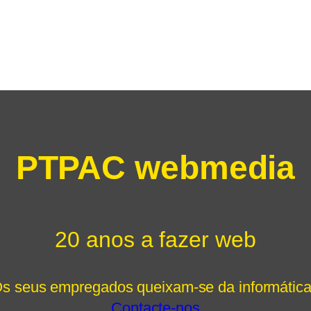
PTPAC webmedia
20 anos a fazer web
s seus empregados queixam-se da informátic
Contacte-nos