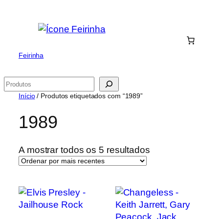
Saltar
para
o
conteúdo
Feirinha
Pesquisar
Início
/ Produtos etiquetados com “1989”
1989
Ordenado
A mostrar todos os 5 resultados
por
mais
recentes