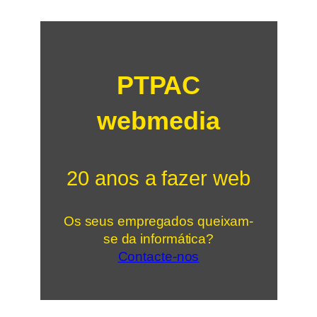
PTPAC
webmedia
20 anos a fazer web
Os seus empregados queixam-
se da informática?
Contacte-nos