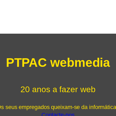
PTPAC webmedia
20 anos a fazer web
s seus empregados queixam-se da informátic
Contacte-nos