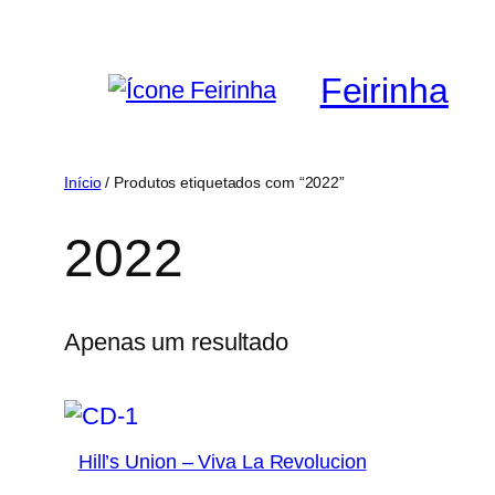
Saltar
para
Feirinha
o
conteúdo
Início
/ Produtos etiquetados com “2022”
2022
Apenas um resultado
Hill’s Union – Viva La Revolucion