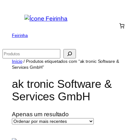
Saltar
para
o
conteúdo
Feirinha
Pesquisar
Início
/ Produtos etiquetados com “ak tronic Software &
Services GmbH”
ak tronic Software &
Services GmbH
Apenas um resultado