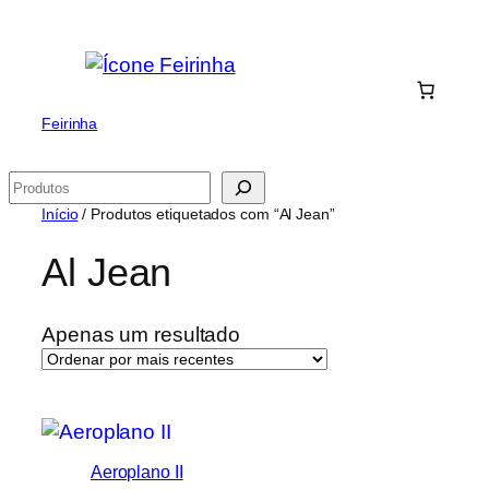
Saltar
para
o
conteúdo
Feirinha
Pesquisar
Início
/ Produtos etiquetados com “Al Jean”
Al Jean
Apenas um resultado
Aeroplano II