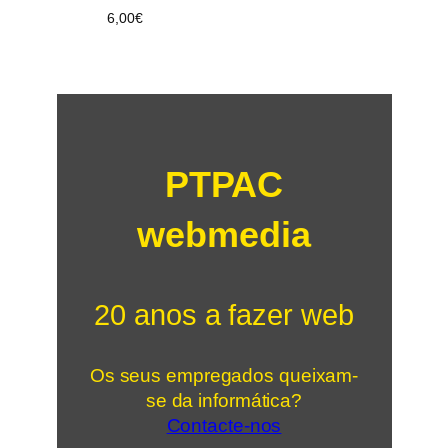
6,00
€
PTPAC
webmedia
20 anos a fazer web
Os seus empregados queixam-
se da informática?
Contacte-nos