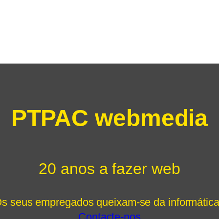
PTPAC webmedia
20 anos a fazer web
s seus empregados queixam-se da informátic
Contacte-nos