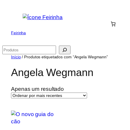
Saltar
para
o
conteúdo
Feirinha
Pesquisar
Início
/ Produtos etiquetados com “Angela Wegmann”
Angela Wegmann
Apenas um resultado