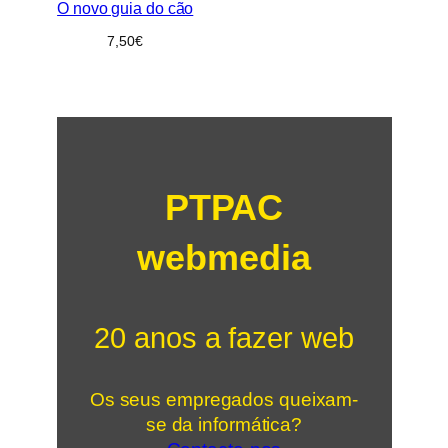
O novo guia do cão
7,50
€
PTPAC
webmedia
20 anos a fazer web
Os seus empregados queixam-
se da informática?