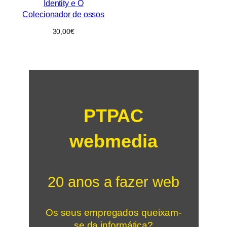
Identity e O
Colecionador de ossos
30,00
€
PTPAC
webmedia
20 anos a fazer web
Os seus empregados queixam-
se da informática?