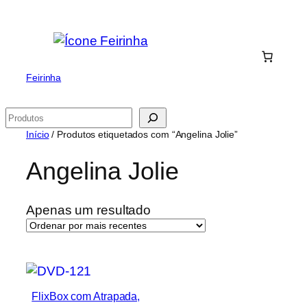
Saltar
para
o
conteúdo
Feirinha
Pesquisar
Início
/ Produtos etiquetados com “Angelina Jolie”
Angelina Jolie
Apenas um resultado
FlixBox com Atrapada,