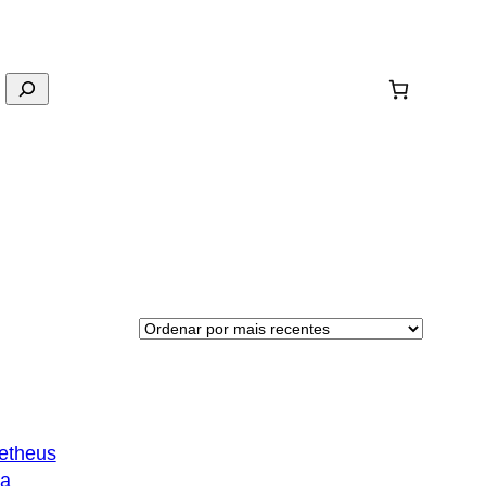
etheus
la