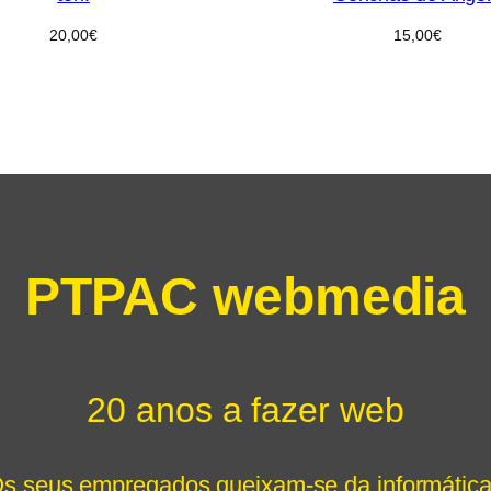
20,00
€
15,00
€
PTPAC webmedia
20 anos a fazer web
s seus empregados queixam-se da informátic