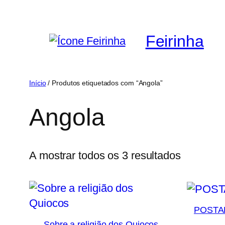
Saltar
para
Feirinha
o
conteúdo
Início
/ Produtos etiquetados com “Angola”
Angola
Ordenad
A mostrar todos os 3 resultados
por
mais
recentes
POSTAL
Sobre a religião dos Quiocos