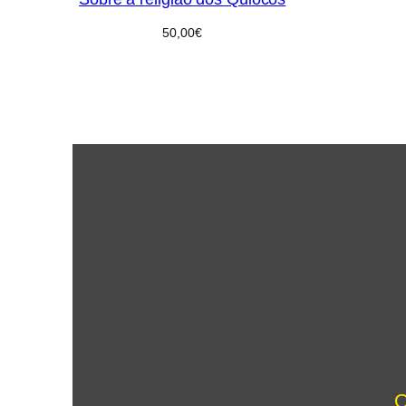
50,00
€
O