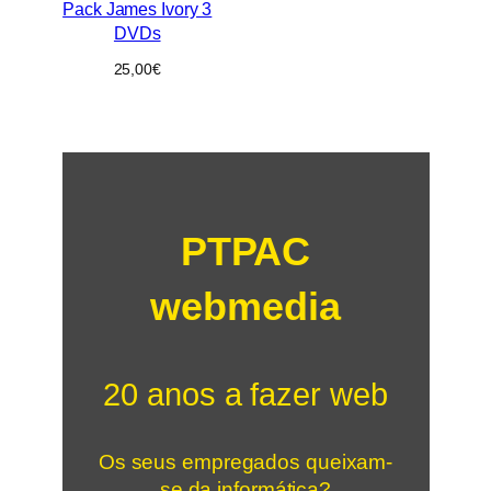
Pack James Ivory 3
DVDs
25,00
€
PTPAC
webmedia
20 anos a fazer web
Os seus empregados queixam-
se da informática?