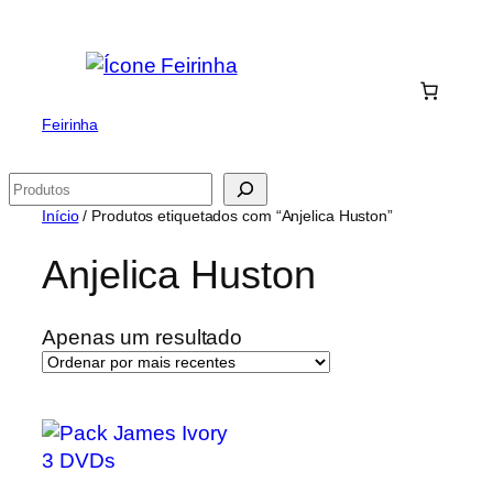
Saltar
para
o
conteúdo
Feirinha
Pesquisar
Início
/ Produtos etiquetados com “Anjelica Huston”
Anjelica Huston
Apenas um resultado