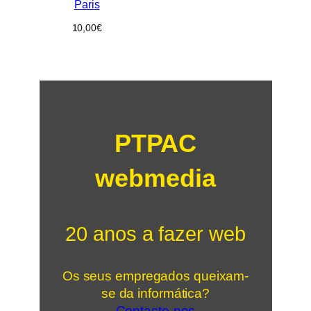
Paris
10,00
€
PTPAC
webmedia
20 anos a fazer web
Os seus empregados queixam-
se da informática?
Contacte-nos