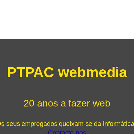
PTPAC webmedia
20 anos a fazer web
s seus empregados queixam-se da informátic
Contacte-nos