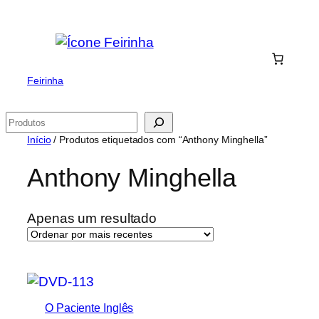
Saltar
para
o
conteúdo
Feirinha
Pesquisar
Início
/ Produtos etiquetados com “Anthony Minghella”
Anthony Minghella
Apenas um resultado
O Paciente Inglês