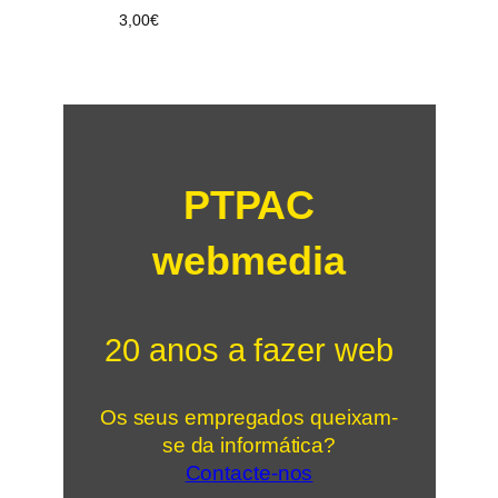
3,00
€
PTPAC
webmedia
20 anos a fazer web
Os seus empregados queixam-
se da informática?
Contacte-nos