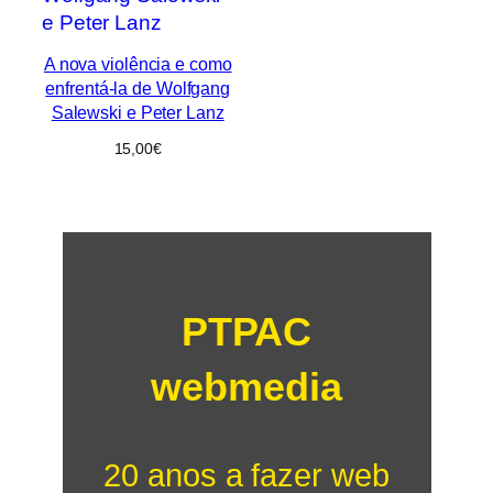
A nova violência e como
enfrentá-la de Wolfgang
Salewski e Peter Lanz
15,00
€
PTPAC
webmedia
20 anos a fazer web