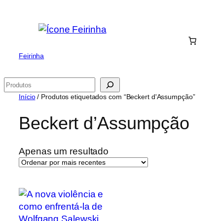
Saltar
para
o
conteúdo
Feirinha
Pesquisar
Início
/ Produtos etiquetados com “Beckert d'Assumpção”
Beckert d’Assumpção
Apenas um resultado