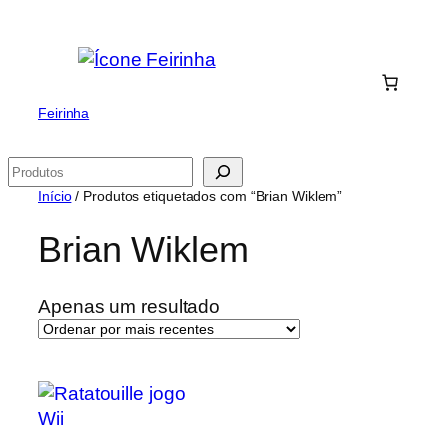
Saltar
para
o
conteúdo
Feirinha
Pesquisar
Início
/ Produtos etiquetados com “Brian Wiklem”
Brian Wiklem
Apenas um resultado