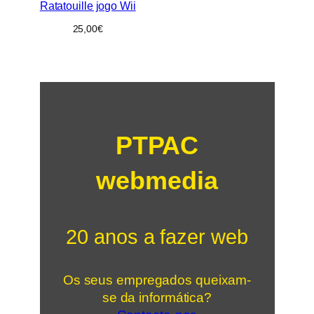
Ratatouille jogo Wii
25,00
€
PTPAC
webmedia
20 anos a fazer web
Os seus empregados queixam-
se da informática?