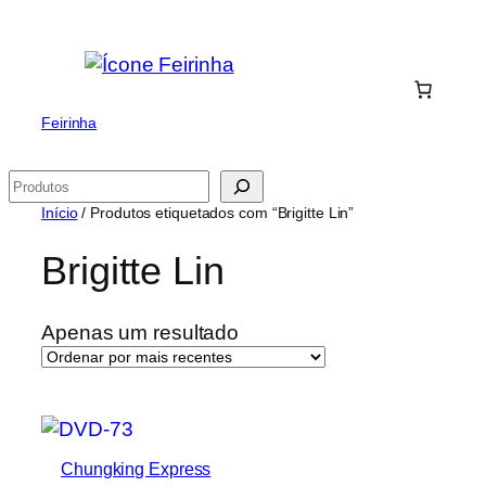
Saltar
para
o
conteúdo
Feirinha
Pesquisar
Início
/ Produtos etiquetados com “Brigitte Lin”
Brigitte Lin
Apenas um resultado
Chungking Express