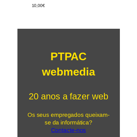
10,00
€
PTPAC
webmedia
20 anos a fazer web
Os seus empregados queixam-
se da informática?
Contacte-nos