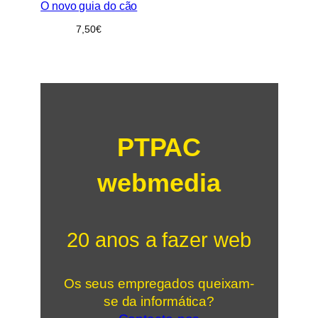
O novo guia do cão
7,50
€
PTPAC
webmedia
20 anos a fazer web
Os seus empregados queixam-
se da informática?