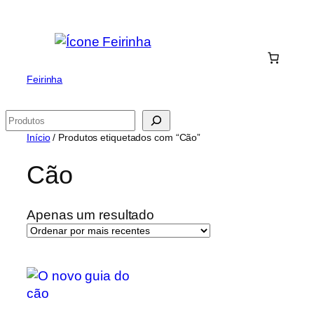
Saltar
para
o
conteúdo
Feirinha
Pesquisar
Início
/ Produtos etiquetados com “Cão”
Cão
Apenas um resultado