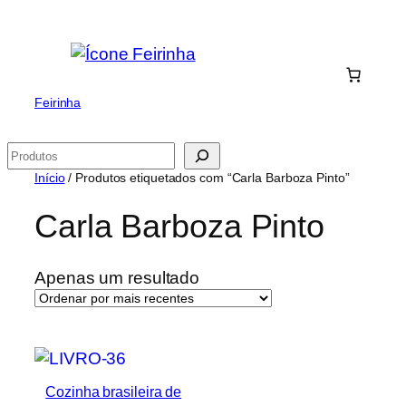
Saltar
para
o
conteúdo
Feirinha
Pesquisar
Início
/ Produtos etiquetados com “Carla Barboza Pinto”
Carla Barboza Pinto
Apenas um resultado
Cozinha brasileira de