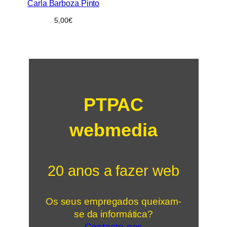
Carla Barboza Pinto
5,00
€
PTPAC
webmedia
20 anos a fazer web
Os seus empregados queixam-
se da informática?
Contacte-nos