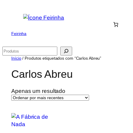
Saltar
para
o
conteúdo
Feirinha
Pesquisar
Início
/ Produtos etiquetados com “Carlos Abreu”
Carlos Abreu
Apenas um resultado