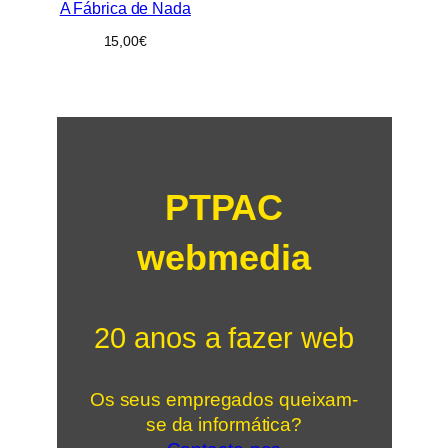
A Fábrica de Nada
15,00
€
PTPAC
webmedia
20 anos a fazer web
Os seus empregados queixam-
se da informática?