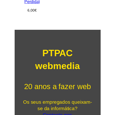
Perdida)
6,00
€
PTPAC
webmedia
20 anos a fazer web
Os seus empregados queixam-
se da informática?
Contacte-nos