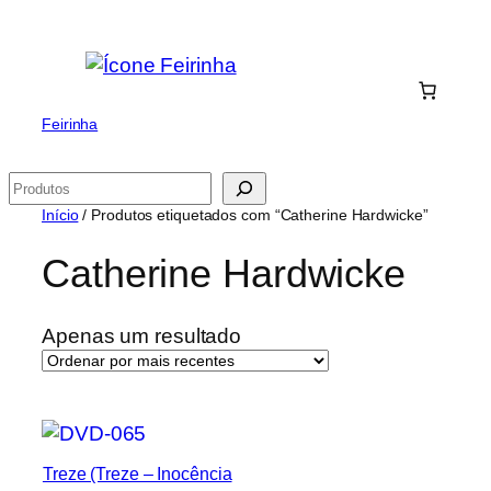
Saltar
para
o
conteúdo
Feirinha
Pesquisar
Início
/ Produtos etiquetados com “Catherine Hardwicke”
Catherine Hardwicke
Apenas um resultado
Treze (Treze – Inocência