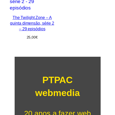
The Twilight Zone – A
quinta dimensão, série 2
– 29 episódios
25,00
€
PTPAC
webmedia
20 anos a fazer web