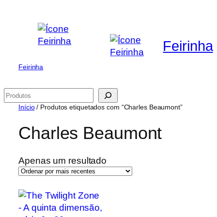
Saltar
para
o
Feirinha
conteúdo
Feirinha
Pesquisar
Início
/ Produtos etiquetados com “Charles Beaumont”
Charles Beaumont
Apenas um resultado