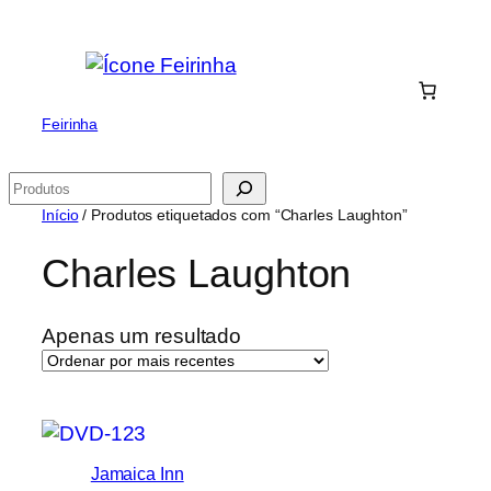
Saltar
para
o
conteúdo
Feirinha
Pesquisar
Início
/ Produtos etiquetados com “Charles Laughton”
Charles Laughton
Apenas um resultado
Jamaica Inn