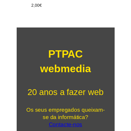
2,00
€
PTPAC
webmedia
20 anos a fazer web
Os seus empregados queixam-
se da informática?
Contacte-nos