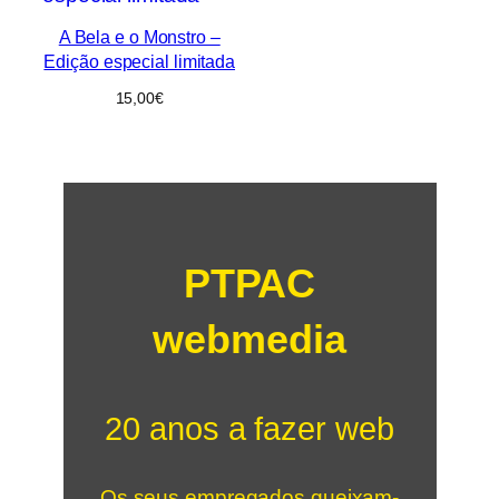
A Bela e o Monstro –
Edição especial limitada
15,00
€
PTPAC
webmedia
20 anos a fazer web
Os seus empregados queixam-