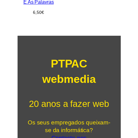
E As Palavras
6,50
€
PTPAC
webmedia
20 anos a fazer web
Os seus empregados queixam-
se da informática?
Contacte-nos