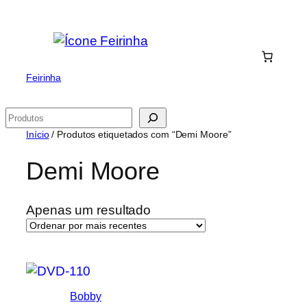
Saltar
para
o
conteúdo
Feirinha
Pesquisar
Início
/ Produtos etiquetados com “Demi Moore”
Demi Moore
Apenas um resultado
Bobby