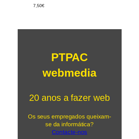
7,50
€
PTPAC
webmedia
20 anos a fazer web
Os seus empregados queixam-
se da informática?
Contacte-nos