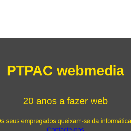
PTPAC webmedia
20 anos a fazer web
s seus empregados queixam-se da informátic
Contacte-nos