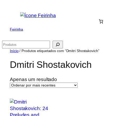
Saltar
para
o
conteúdo
Feirinha
Pesquisar
Início
/ Produtos etiquetados com “Dmitri Shostakovich”
Dmitri Shostakovich
Apenas um resultado