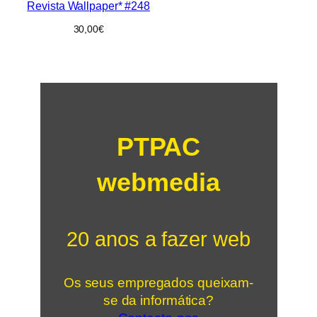
Revista Wallpaper* #248
30,00
€
PTPAC
webmedia
20 anos a fazer web
Os seus empregados queixam-
se da informática?