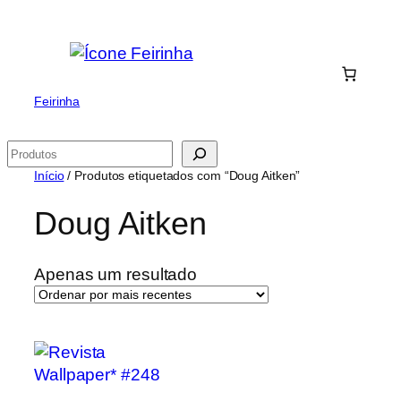
Saltar
para
o
conteúdo
Feirinha
Pesquisar
Início
/ Produtos etiquetados com “Doug Aitken”
Doug Aitken
Apenas um resultado