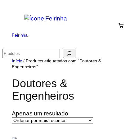
Saltar
para
o
conteúdo
Feirinha
Pesquisar
Início
/ Produtos etiquetados com “Doutores &
Engenheiros”
Doutores &
Engenheiros
Apenas um resultado