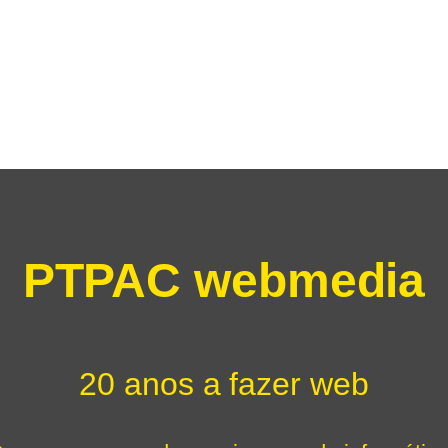
PTPAC webmedia
20 anos a fazer web