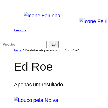
Saltar
para
o
conteúdo
Feirinha
Pesquisar
Início
/ Produtos etiquetados com “Ed Roe”
Ed Roe
Apenas um resultado