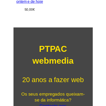
ontem e de hoje
50,00
€
PTPAC
webmedia
20 anos a fazer web
Os seus empregados queixam-
se da informática?
Contacte-nos