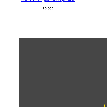
50,00
€
O