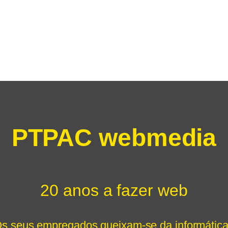
PTPAC webmedia
20 anos a fazer web
s seus empregados queixam-se da informátic