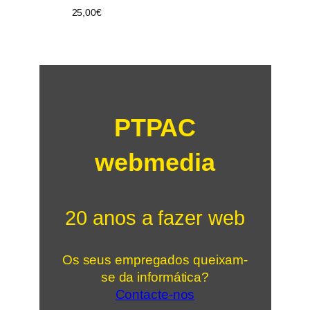
25,00
€
PTPAC
webmedia
20 anos a fazer web
Os seus empregados queixam-
se da informática?
Contacte-nos