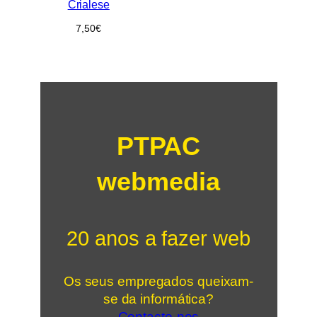
Crialese
7,50
€
PTPAC
webmedia
20 anos a fazer web
Os seus empregados queixam-
se da informática?
Contacte-nos