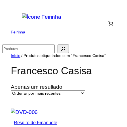
Saltar
para
o
conteúdo
Feirinha
Pesquisar
Início
/ Produtos etiquetados com “Francesco Casisa”
Francesco Casisa
Apenas um resultado
Respiro de Emanuele