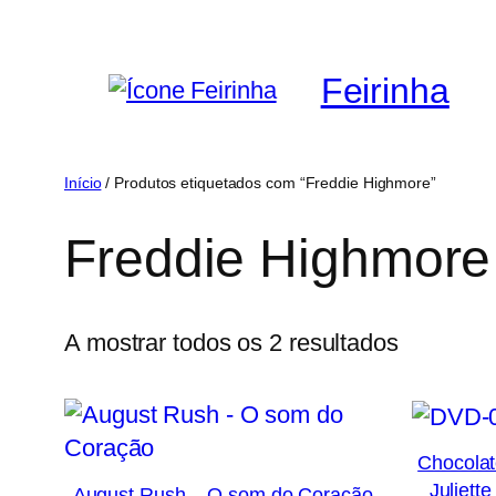
Saltar
para
Feirinha
o
conteúdo
Início
/ Produtos etiquetados com “Freddie Highmore”
Freddie Highmore
Ordenad
A mostrar todos os 2 resultados
por
mais
recentes
Chocolat
Juliett
August Rush – O som do Coração