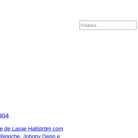
Pesquisar
o
e de Lasse Hallström com
e Binoche, Johnny Depp e