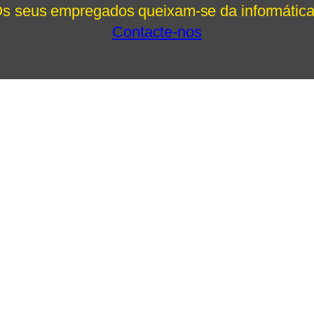
s seus empregados queixam-se da informátic
Contacte-nos