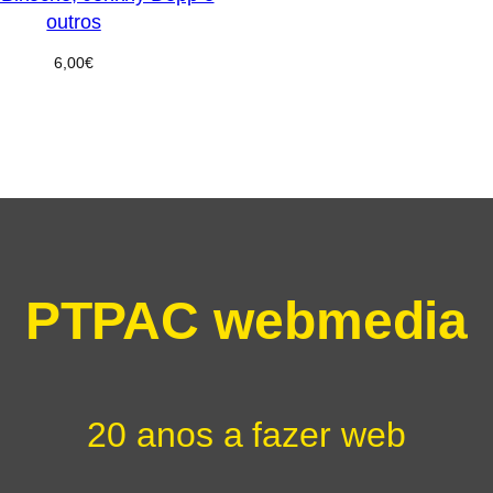
outros
6,00
€
PTPAC webmedia
20 anos a fazer web