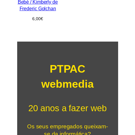
Bebé / Kimberly de
Frederic Golchan
6,00
€
PTPAC
webmedia
20 anos a fazer web
Os seus empregados queixam-
se da informática?