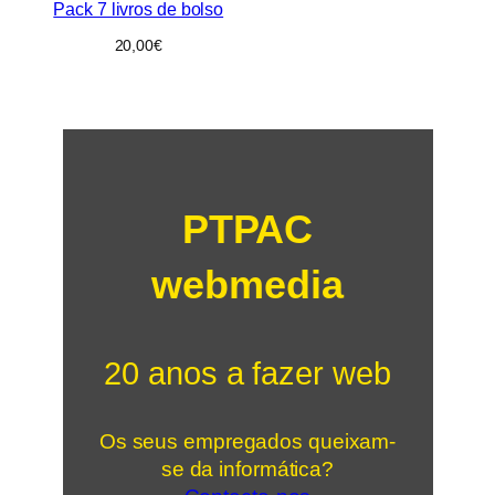
Pack 7 livros de bolso
20,00
€
PTPAC
webmedia
20 anos a fazer web
Os seus empregados queixam-
se da informática?