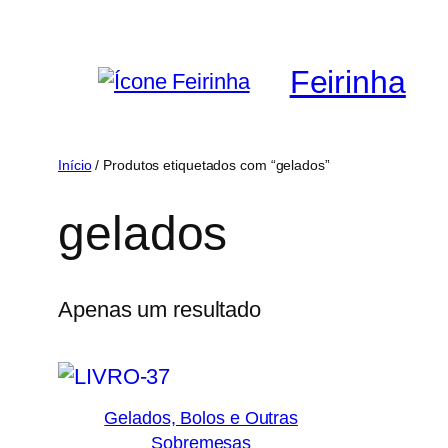
Saltar
para
Feirinha
o
conteúdo
Início
/ Produtos etiquetados com “gelados”
gelados
Apenas um resultado
Gelados, Bolos e Outras
Sobremesas