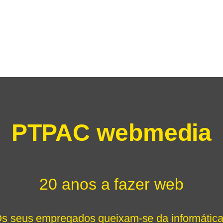
PTPAC webmedia
20 anos a fazer web
s seus empregados queixam-se da informátic