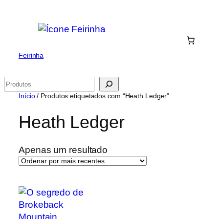
Saltar
para
o
conteúdo
Feirinha
Pesquisar
Início
/ Produtos etiquetados com “Heath Ledger”
Heath Ledger
Apenas um resultado