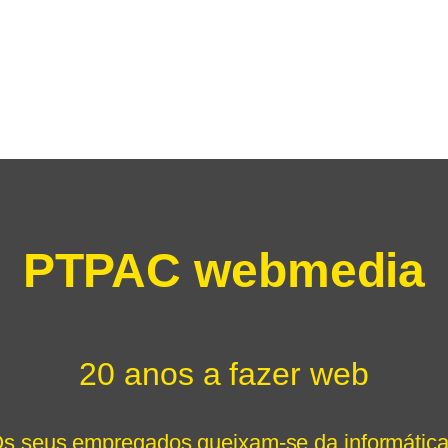
PTPAC webmedia
20 anos a fazer web
s seus empregados queixam-se da informátic