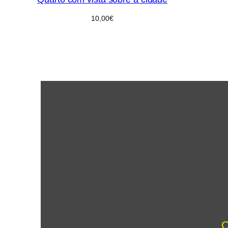
10,00
€
O