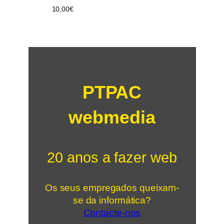
10,00
€
PTPAC
webmedia
20 anos a fazer web
Os seus empregados queixam-
se da informática?
Contacte-nos