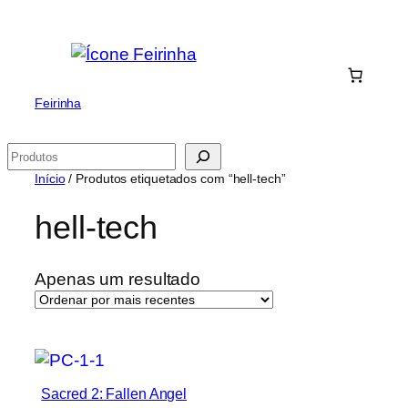
Saltar
para
o
conteúdo
Feirinha
Pesquisar
Início
/ Produtos etiquetados com “hell-tech”
hell-tech
Apenas um resultado
Sacred 2: Fallen Angel